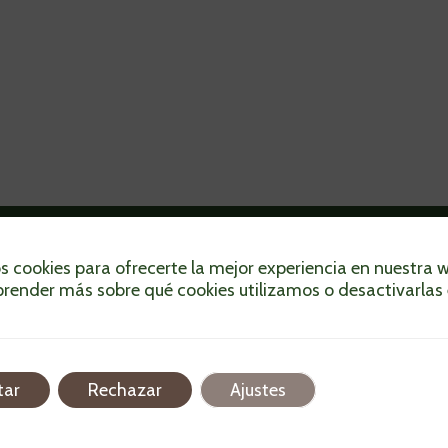
s cookies para ofrecerte la mejor experiencia en nuestra 
¿Necesitas enviar algo ya? Delivery Flash lo lle
render más sobre qué cookies utilizamos o desactivarlas 
rapidito y sin estrés. Desde paquetes hasta tu
favorita, nosotros te lo entregamos donde esté
¡Cuenta con nosotros!
tar
Rechazar
Ajustes