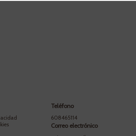
Teléfono
ivacidad
608465114
kies
Correo electrónico