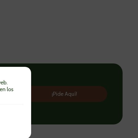
web.
va
en los
 comida
¡Pide Aquí!
s.