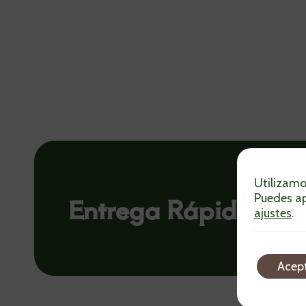
Utilizamo
Entrega Rápida Ya
Puedes ap
ajustes
.
Acep