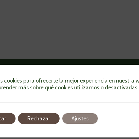
¿Necesitas enviar algo ya? Delivery Flash lo lle
s cookies para ofrecerte la mejor experiencia en nuestra 
rapidito y sin estrés. Desde paquetes hasta tu
render más sobre qué cookies utilizamos o desactivarlas 
favorita, nosotros te lo entregamos donde esté
¡Cuenta con nosotros!
tar
Rechazar
Ajustes