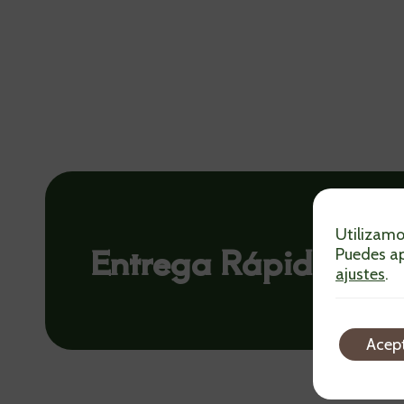
Utilizamo
Entrega Rápida Ya
Puedes ap
ajustes
.
Acep