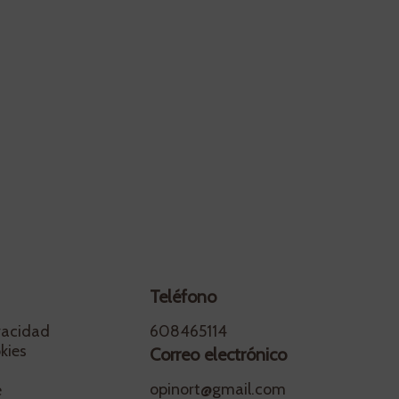
Teléfono
ivacidad
608465114
kies
Correo electrónico
opinort@gmail.com
e