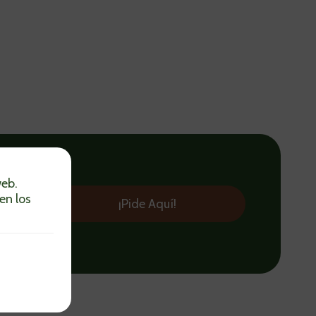
va
web.
 comida
en los
¡Pide Aquí!
s.