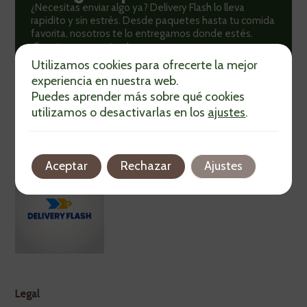
¿Necesitas enviar algo ya? Delivery Flash lo lleva
rapidito y sin estrés. Desde paquetes hasta tu comida
favorita, nosotros te lo entregamos donde estés.
¡Cuenta con nosotros!
Utilizamos cookies para ofrecerte la mejor
¡Pide Aquí!
experiencia en nuestra web.
Puedes aprender más sobre qué cookies
utilizamos o desactivarlas en los
ajustes
.
Aceptar
Rechazar
Ajustes
Legal