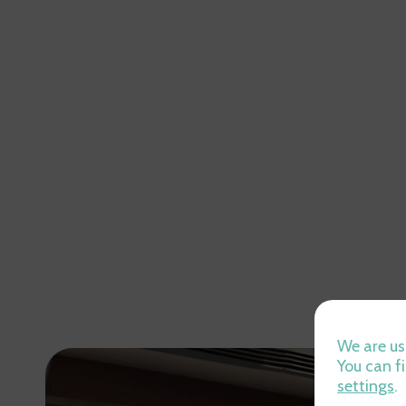
We are us
You can f
settings
.