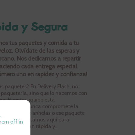
ida y Segura
mos tus paquetes y comida a tu
eloz. Olvídate de las esperas y
cercano. Nos dedicamos a repartir
 haciendo cada entrega especial.
número uno en rapidez y confianza!
s paquetes? En Delivery Flash, no
paquetería, sino que lo hacemos con
ión. Nuestro equipo está
cidad, pero nunca compromete la
a caliente que anhelas o ese paquete
.
ecibir hoy, estamos aquí para
hem off in
trega sea tan rápida y...