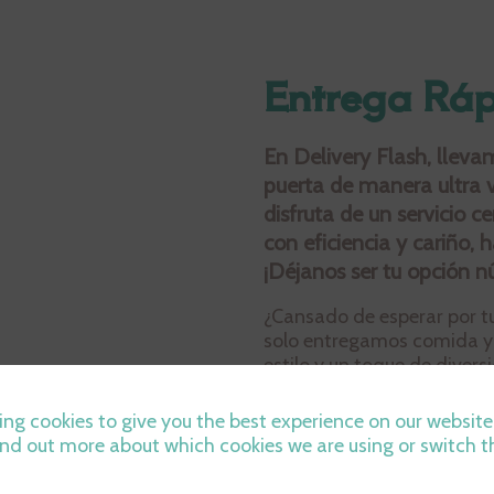
Entrega Ráp
En Delivery Flash, lleva
puerta de manera ultra v
disfruta de un servicio 
con eficiencia y cariño,
¡Déjanos ser tu opción 
¿Cansado de esperar por tu
solo entregamos comida y 
estilo y un toque de divers
comprometido con la velo
seguridad. Ya sea esa pizz
ing cookies to give you the best experience on our website
importante que necesitas r
ind out more about which cookies we are using or switch t
asegurarnos de que cada en