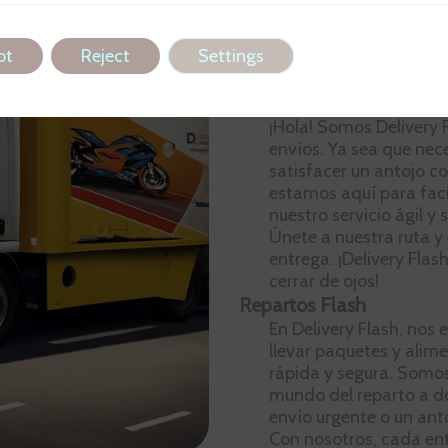
Read more
pt
Reject
Settings
Delivery Flash Express
¡Hola! Somos Delivery F
envíos. Ya sea que nec
satisfacer un antojo c
estamos aquí para faci
nuestro servicio ágil y
Únete a nuestra ruta y
entrega. ¡Delivery Flash
cerrar de ojos!
Repartos Flash
En Delivery Flash, no
llevar paquetes y alim
rápida y segura. Somos
mundo del reparto a do
envío urgente o un anto
Con nosotros, cada en