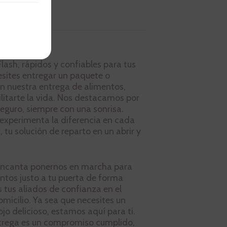
lash, rápidos y confiables para tus
esites entregar un paquete o
on nuestra entrega de alimentos,
litarte la vida. Nos destacamos por
 seguro, siempre con una sonrisa.
 experimenta la diferencia en cada
, tu solución de reparto en un abrir y
s encanta ponernos en marcha para
entos justo a tu puerta de forma
 tus aliados de confianza en el
micilio. Ya sea que necesites un
jo delicioso, estamos aquí para ti.
trega es un compromiso cumplido,