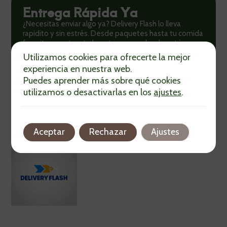
Entrega Rápida Ya
¿Necesitas enviar algo ya? Delivery Flash lo lleva
rapidito y sin estrés. Desde paquetes hasta tu comida
favorita, nosotros te lo entregamos donde estés.
¡Cuenta con nosotros!
Utilizamos cookies para ofrecerte la mejor
experiencia en nuestra web.
¡Pide Aquí!
Puedes aprender más sobre qué cookies
utilizamos o desactivarlas en los
ajustes
.
Aceptar
Rechazar
Ajustes