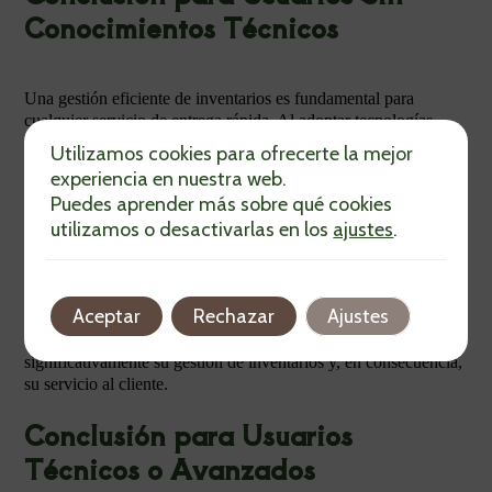
Conocimientos Técnicos
Una gestión eficiente de inventarios es fundamental para
cualquier servicio de entrega rápida. Al adoptar tecnologías
adecuadas y trabajar estrechamente con proveedores, las
Utilizamos cookies para ofrecerte la mejor
empresas pueden asegurar que siempre haya suficiente stock de
experiencia en nuestra web.
cada producto, evitando así roturas y excesos. Esto no solo
Puedes aprender más sobre qué cookies
mejora la operación interna, sino que también se traduce en una
utilizamos o desactivarlas en los
ajustes
.
mejor experiencia para los clientes, quienes recibirán sus
pedidos de manera rápida y precisa.
Si bien la tecnología y la planificación son esenciales, la clave
está en mantener una comunicación efectiva y en realizar ajustes
Aceptar
Rechazar
Ajustes
constantes a medida que las necesidades del mercado cambian.
Con estos pasos, cualquier empresa puede mejorar
significativamente su gestión de inventarios y, en consecuencia,
su servicio al cliente.
Conclusión para Usuarios
Técnicos o Avanzados