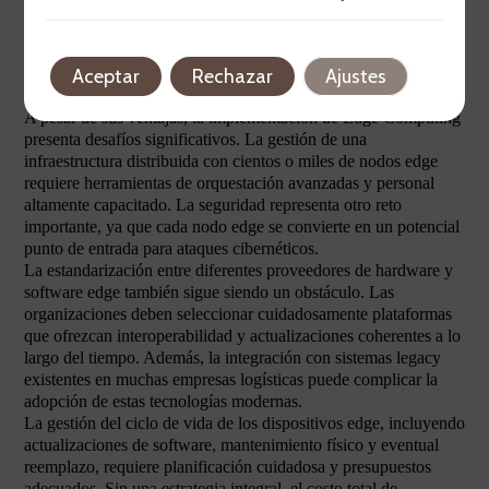
Desafíos en la implementación de
Edge Computing para logística
Aceptar
Rechazar
Ajustes
A pesar de sus ventajas, la implementación de Edge Computing
presenta desafíos significativos. La gestión de una
infraestructura distribuida con cientos o miles de nodos edge
requiere herramientas de orquestación avanzadas y personal
altamente capacitado. La seguridad representa otro reto
importante, ya que cada nodo edge se convierte en un potencial
punto de entrada para ataques cibernéticos.
La estandarización entre diferentes proveedores de hardware y
software edge también sigue siendo un obstáculo. Las
organizaciones deben seleccionar cuidadosamente plataformas
que ofrezcan interoperabilidad y actualizaciones coherentes a lo
largo del tiempo. Además, la integración con sistemas legacy
existentes en muchas empresas logísticas puede complicar la
adopción de estas tecnologías modernas.
La gestión del ciclo de vida de los dispositivos edge, incluyendo
actualizaciones de software, mantenimiento físico y eventual
reemplazo, requiere planificación cuidadosa y presupuestos
adecuados. Sin una estrategia integral, el costo total de