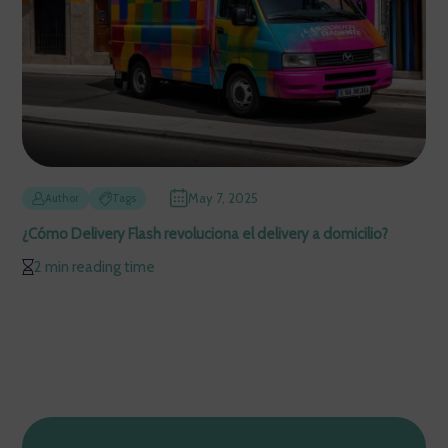
May 7, 2025
Author
Tags
¿Cómo Delivery Flash revoluciona el delivery a domicilio?
2 min reading time