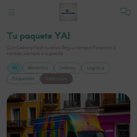
Tu paquete YA!
¡Con Delivery Flash tu envío llega a tiempo! Paquetes y
comida, siempre a tu puerta.
All
Alimentos
Delivery
Logística
Paquetería
View more