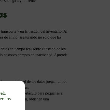
estratégica y eficiente.
as
transporte y en la gestión del inventario. Al
es de envío, asegurando no solo que las
datos en tiempo real sobre el estado de los
do costosos tiempos de inactividad. Aprende
d y accesibilidad de los datos juegan un rol
e las predicciones.
web.
ue puede ser un obstáculo para pequeñas y
en los
esas que lo logran, obtienen una