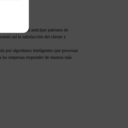
das y eficaces al anticipar patrones de
ando así la satisfacción del cliente y
ada por algoritmos inteligentes que procesan
 a las empresas responder de manera más