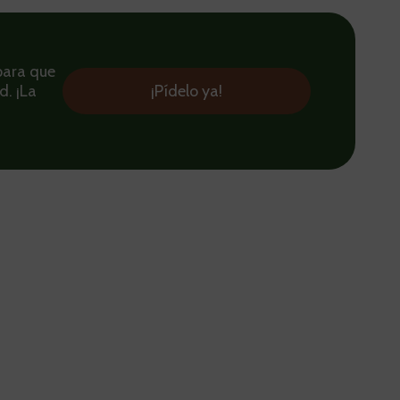
para que
d. ¡La
¡Pídelo ya!