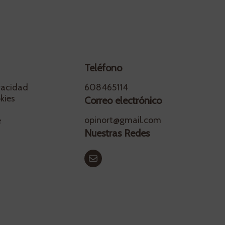
Teléfono
ivacidad
608465114
kies
Correo electrónico
opinort@gmail.com
e
Nuestras Redes