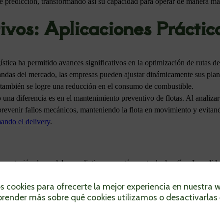
 predicción, transformando así su capacidad para operar de manera más 
ivos: Aplicaciones Práctic
stica ha permitido avances significativos en la optimización de rutas de 
mandas del mercado, las empresas pueden ajustar dinámicamente sus plan
e también se logre una reducción en el consumo de combustible.
na diferencia es en el mantenimiento preventivo de flotas. Al analizar 
prevenir fallos mecánicos, manteniendo la flota en movimiento y evitan
mando el delivery
.
ementación de modelos predictivos no está exenta de desafíos. La calida
blemas con datos incompletos o fragmentados que afectan la precisión d
s cookies para ofrecerte la mejor experiencia en nuestra 
quiere inversiones en infraestructura y capacitación del personal, lo q
render más sobre qué cookies utilizamos o desactivarlas 
 adaptarse y capitalizar estas innovaciones significa que aquellas empr
uestras
estrategias avanzadas
.