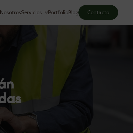
Nosotros
Servicios
Portfolio
Blog
Contacto
tán
idas