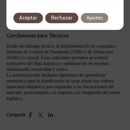
cliente, fomentando la fidelidad.
Además, una gestión estratégica de almacenes asegura un flujo
constante de productos y evita retrasos. Adoptar estas
Aceptar
Rechazar
Ajustes
soluciones tecnológicas permitirá a las empresas destacarse en
un entorno competitivo.
Conclusiones para Técnicos
Desde un enfoque técnico, la implementación de avanzados
Sistemas de Gestión de Transporte (TMS) y de Almacenes
(WMS) es crucial. Estas soluciones permiten un control
exhaustivo del flujo logístico y optimización de recursos,
minimizando inactividad y costos.
La automatización mediante algoritmos de aprendizaje
automático para la planificación de rutas añade una valiosa
capacidad adaptativa para responder a las fluctuaciones del
mercado, posicionando a la empresa a la vanguardia del sector
logístico.
Compartir